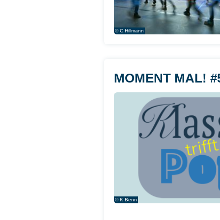
© C.Hillmann
MOMENT MAL! #52
© K.Benn