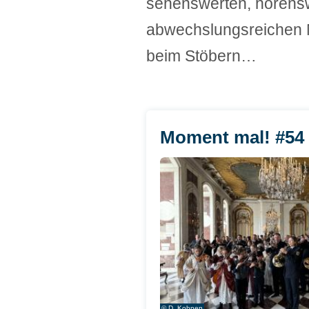
sehenswerten, hörens
abwechslungsreichen M
beim Stöbern…
Moment mal! #54 
© D. Kohnen