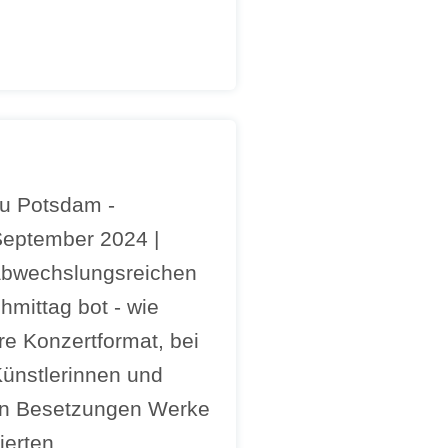
zu Potsdam -
September 2024 |
abwechslungsreichen
mittag bot - wie
e Konzertformat, bei
Künstlerinnen und
nen Besetzungen Werke
erten.