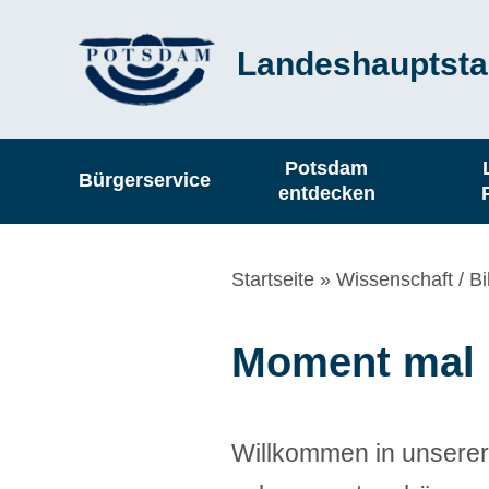
Direkt
Landeshauptsta
zum
Inhalt
Hauptnavigation
Potsdam
Bürgerservice
entdecken
Pfadnavigation
Startseite
Wissenschaft / B
Moment mal
Willkommen in unserer 