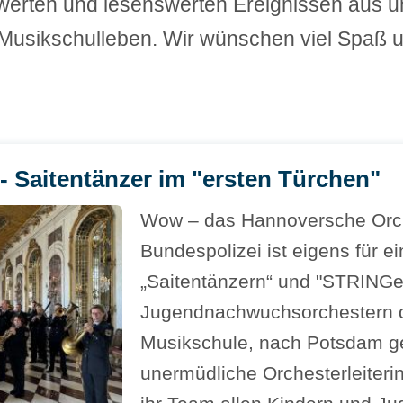
werten und lesenswerten Ereignissen aus 
usikschulleben. Wir wünschen viel Spaß u
- Saitentänzer im "ersten Türchen"
Wow – das Hannoversche Orch
Bundespolizei ist eigens für e
„Saitentänzern“ und "STRINGe
Jugendnachwuchsorchestern d
Musikschule, nach Potsdam ger
unermüdliche Orchesterleiter