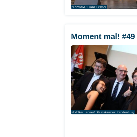
© enviaM / Franz Lermer
Moment mal! #49 
© Volker Tanner/ Staatskanzlei Brandenburg