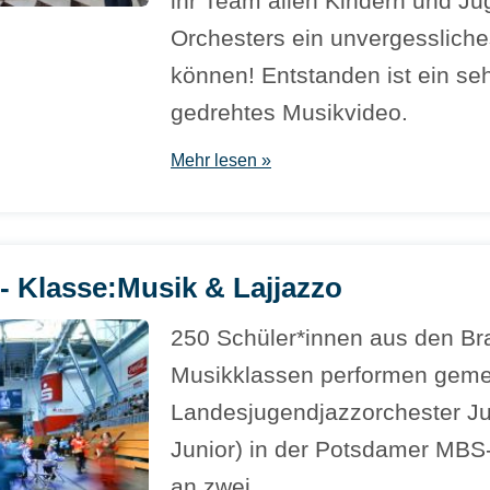
ihr Team allen Kindern und Ju
Orchesters ein unvergessliche
können! Entstanden ist ein se
gedrehtes Musikvideo.
Mehr lesen »
- Klasse:Musik & Lajjazzo
250 Schüler*innen aus den B
Musikklassen performen gem
Landesjugendjazzorchester J
Junior) in der Potsdamer MBS
an zwei …