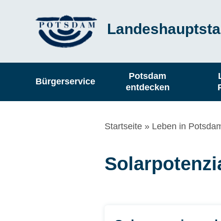
Direkt
Landeshauptsta
zum
Inhalt
Hauptnavigation
Potsdam
Bürgerservice
entdecken
Pfadnavigation
Startseite
Leben in Potsda
Solarpotenzi