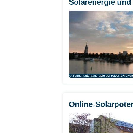
Solarenergie un
© Sonnenuntergang über der Havel (LHP/Rob
Online-Solarpote