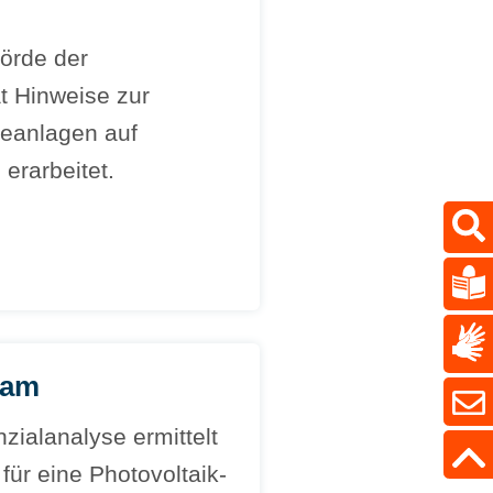
örde der
t Hinweise zur
eanlagen auf
rarbeitet.
dam
zialanalyse ermittelt
ür eine Photovoltaik-