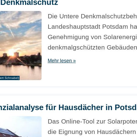
d Denkmalschutz
Die Untere Denkmalschutzbeh
Landeshauptstadt Potsdam ha
Genehmigung von Solarenergi
denkmalgschützten Gebäuden e
Mehr lesen »
ert Schnabel)
nzialanalyse für Hausdächer in Pots
Das Online-Tool zur Solarpoten
die Eignung von Hausdächern f