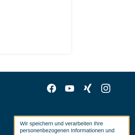
Folgen
Facebook
YouTube
Xing
Inst
Sie
uns
auf:
Wir speichern und verarbeiten Ihre
Use
personenbezogenen Informationen und
of