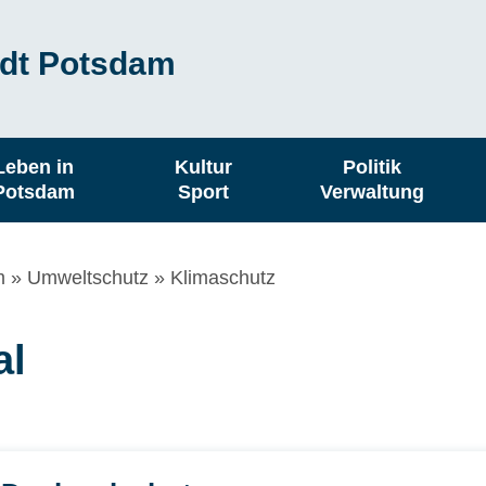
dt Potsdam
Leben in
Kultur
Politik
Potsdam
Sport
Verwaltung
m
Umweltschutz
Klimaschutz
al