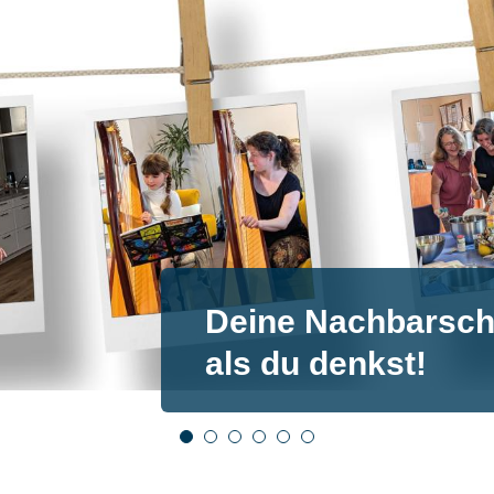
Deine Nachbarscha
als du denkst!
1
2
3
4
5
6