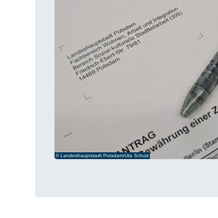
© Landeshauptstadt Potsdam/Uta Schulz