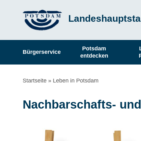
Direkt
Landeshauptsta
zum
Inhalt
Hauptnavigation
Potsdam
Bürgerservice
entdecken
Pfadnavigation
Startseite
Leben in Potsdam
Nachbarschafts- un