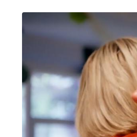
Third-
party
content