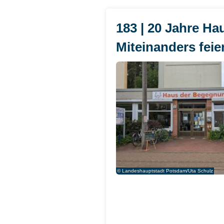
183 | 20 Jahre H
Miteinanders feie
© Landeshauptstadt Potsdam/Uta Schulz