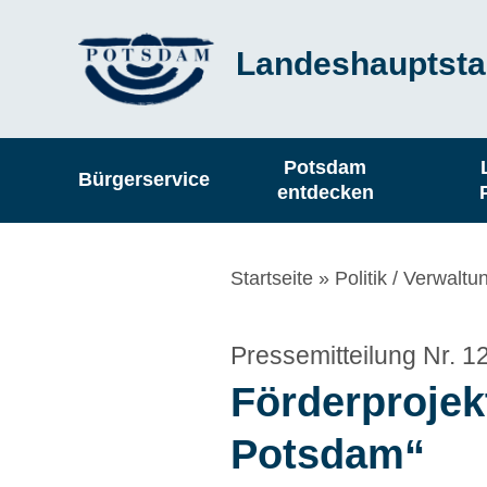
Direkt
Landeshauptsta
zum
Inhalt
Hauptnavigation
Potsdam
Bürgerservice
entdecken
Pfadnavigation
Startseite
Politik / Verwaltu
Pressemitteilung Nr. 
Förderproje
Potsdam“