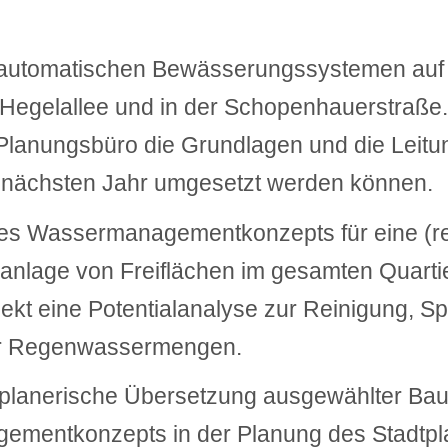
lautomatischen Bewässerungssystemen auf 
Hegelallee und in der Schopenhauerstraße. 
in Planungsbüro die Grundlagen und die Leit
ächsten Jahr umgesetzt werden können.
nes Wassermanagementkonzepts für eine (r
nlage von Freiflächen im gesamten Quartie
ojekt eine Potentialanalyse zur Reinigung, 
er Regenwassermengen.
 planerische Übersetzung ausgewählter Bau
mentkonzepts in der Planung des Stadtpla