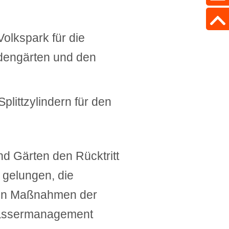
lkspark für die
dengärten und den
plittzylindern für den
nd Gärten den Rücktritt
 gelungen, die
o in Maßnahmen der
 Wassermanagement