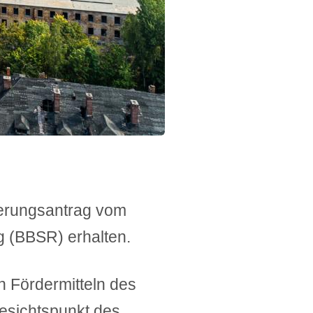
derungsantrag vom
g (BBSR) erhalten.
n Fördermitteln des
esichtspunkt des