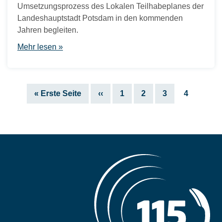
Umsetzungsprozess des Lokalen Teilhabeplanes der
Landeshauptstadt Potsdam in den kommenden
Jahren begleiten.
Mehr lesen »
Seitennummerierung
Erste
Vorherige
Seite
Seite
Seite
Aktuelle
« Erste Seite
‹‹
1
2
3
4
Seite
Seite
Seite