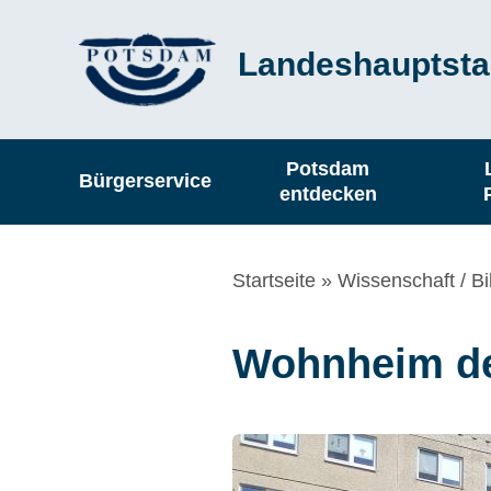
Direkt
Landeshauptsta
zum
Inhalt
Hauptnavigation
Potsdam
Bürgerservice
entdecken
Pfadnavigation
Startseite
Wissenschaft / B
Wohnheim de