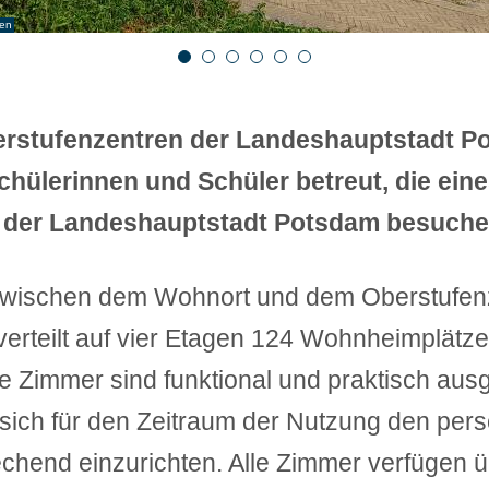
ten
ten
ten
ten
ten
ten
1
2
3
4
5
6
rstufenzentren der Landeshauptstadt P
ülerinnen und Schüler betreut, die eine
n der Landeshauptstadt Potsdam besuche
zwischen dem Wohnort und dem Oberstufen
 verteilt auf vier Etagen 124 Wohnheimplätze
e Zimmer sind funktional und praktisch ausg
sich für den Zeitraum der Nutzung den pers
chend einzurichten. Alle Zimmer verfügen ü