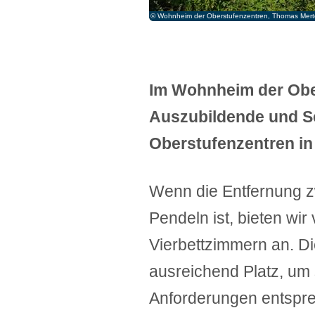
© Wohnheim der Oberstufenzentren, Thomas Mer
© Wohnheim der Oberstufenzentren, Thomas Mer
© Wohnheim der Oberstufenzentren, Thomas Mer
© Wohnheim der Oberstufenzentren, Thomas Mer
© Wohnheim der Oberstufenzentren, Thomas Mer
© Wohnheim der Oberstufenzentren, Thomas Mer
Im Wohnheim der Obe
Auszubildende und Sch
Oberstufenzentren i
Wenn die Entfernung 
Pendeln ist, bieten wir
Vierbettzimmern an. Di
ausreichend Platz, um 
Anforderungen entspre