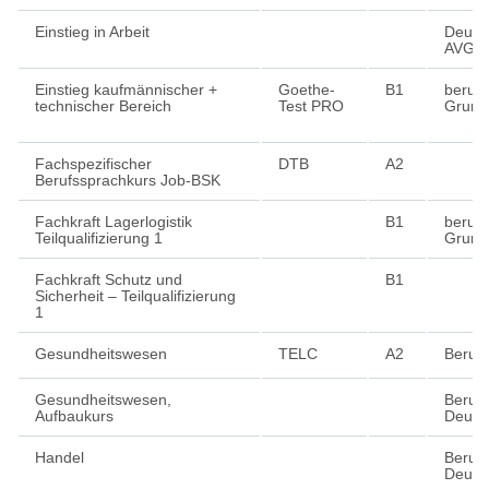
Einstieg in Arbeit
Deuts
AVGS
Einstieg kaufmännischer +
Goethe-
B1
berufl
technischer Bereich
Test PRO
Grund
Fachspezifischer
DTB
A2
Berufssprachkurs Job-BSK
Fachkraft Lagerlogistik
B1
berufl
Teilqualifizierung 1
Grund
Fachkraft Schutz und
B1
Sicherheit – Teilqualifizierung
1
Gesundheitswesen
TELC
A2
Beruf
Gesundheitswesen,
Berufs
Aufbaukurs
Deuts
Handel
Berufs
Deuts