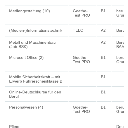
Mediengestaltung (10)
Goethe-
B1
berufl
Test PRO
Grund
(Medien-)Informationstechnik
TELC
A2
Beruf
Metall und Maschinenbau
A2
Berec
(Job-BSK)
BAMF
Microsoft Office (2)
Goethe-
B1
berufl
Test PRO
Grund
Mobile Sicherheitskraft – mit
B1
Erwerb Führerscheinklasse B
Online-Deutschkurse für den
B1
Beruf
Personalwesen (4)
Goethe-
B1
berufl
Test PRO
Grund
Pflege
Deutsc