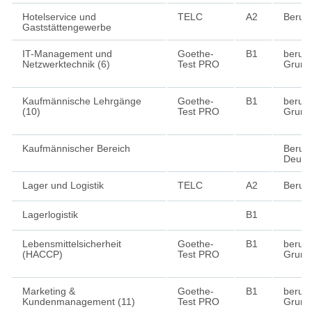
Hotelservice und
TELC
A2
Beruf
Gaststättengewerbe
IT-Management und
Goethe-
B1
berufl
Netzwerktechnik (6)
Test PRO
Grund
Kaufmännische Lehrgänge
Goethe-
B1
berufl
(10)
Test PRO
Grund
Kaufmännischer Bereich
Berufs
Deuts
Lager und Logistik
TELC
A2
Beruf
Lagerlogistik
B1
Lebensmittelsicherheit
Goethe-
B1
berufl
(HACCP)
Test PRO
Grund
Marketing &
Goethe-
B1
berufl
Kundenmanagement (11)
Test PRO
Grund