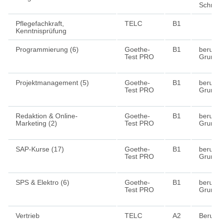
Schrift
Pflegefachkraft,
TELC
B1
Kenntnisprüfung
Programmierung (6)
Goethe-
B1
berufl
Test PRO
Grund
Projektmanagement (5)
Goethe-
B1
berufl
Test PRO
Grund
Redaktion & Online-
Goethe-
B1
berufl
Marketing (2)
Test PRO
Grund
SAP-Kurse (17)
Goethe-
B1
berufl
Test PRO
Grund
SPS & Elektro (6)
Goethe-
B1
berufl
Test PRO
Grund
Vertrieb
TELC
A2
Beruf