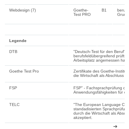
Webdesign (7)
Goethe-
B1
berufl
Test PRO
Grund
Legende
DTB
"Deutsch-Test für den Beruf" i
berufsfeldübergreifend prüft,
Arbeitsplatz angemessen han
Goethe Test Pro
Zertifikate des Goethe-Instit
die Wirtschaft als Abschluss 
FSP
FSP" - Fachsprachprüfung dur
Anwendungsfähigkeiten für di
TELC
"The European Language Certi
standadisierten Sprachprüfun
durch die Wirtschaft als Abs
akzeptiert.