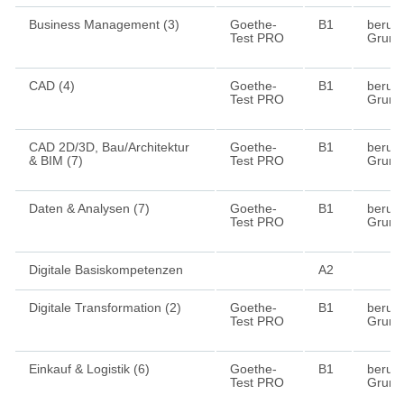
Business Management (3)
Goethe-
B1
berufl
Test PRO
Grund
CAD (4)
Goethe-
B1
berufl
Test PRO
Grund
CAD 2D/3D, Bau/Architektur
Goethe-
B1
berufl
& BIM (7)
Test PRO
Grund
Daten & Analysen (7)
Goethe-
B1
berufl
Test PRO
Grund
Digitale Basiskompetenzen
A2
Digitale Transformation (2)
Goethe-
B1
berufl
Test PRO
Grund
Einkauf & Logistik (6)
Goethe-
B1
berufl
Test PRO
Grund