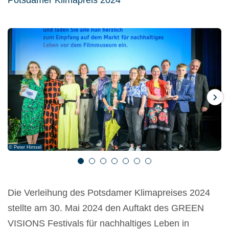
Weiter
© Peter Himsel
© Peter Himsel
© Peter Himsel
© Peter Himsel
© Peter Himsel
© Peter Himsel
© Peter Himsel
1
2
3
4
5
6
7
Die Verleihung des Potsdamer Klimapreises 2024
stellte am 30. Mai 2024 den Auftakt des GREEN
VISIONS Festivals für nachhaltiges Leben in