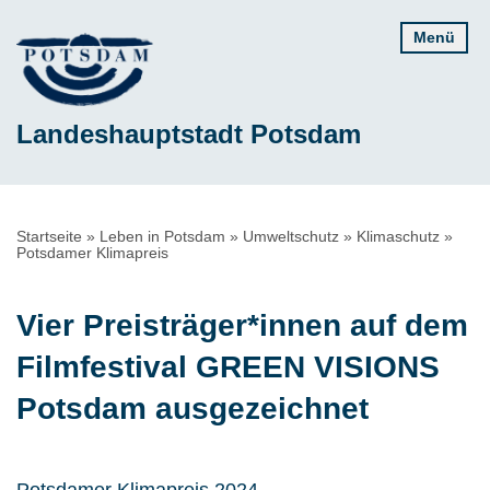
Direkt
Menü
zum
Inhalt
Landeshauptstadt Potsdam
Pfadnavigation
Startseite
Leben in Potsdam
Umweltschutz
Klimaschutz
Potsdamer Klimapreis
Vier Preisträger*innen auf dem
Filmfestival GREEN VISIONS
Potsdam ausgezeichnet
Potsdamer Klimapreis 2024