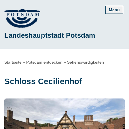
Direkt
Menü
zum
Inhalt
Landeshauptstadt Potsdam
Pfadnavigation
Startseite
Potsdam entdecken
Sehenswürdigkeiten
Schloss Cecilienhof