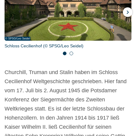
Weiter
© SPSG/Leo Seidel
© SPSG/Wolfgang Pfauder
Schloss Cecilienhof (© SPSG/Leo Seidel)
Schloss Cecilienhof, Konferenzraum 9 (©SPSG/Wolfgang
Pfauder)
1
2
Churchill, Truman und Stalin haben im Schloss
Cecilienhof Weltgeschichte geschrieben. Hier fand
vom 17. Juli bis 2. August 1945 die Potsdamer
Konferenz der Siegermächte des Zweiten
Weltkrieges statt. Es ist der letzte Schlossbau der
Hohenzollern. In den Jahren 1914 bis 1917 ließ
Kaiser Wilhelm II. ließ Cecilienhof für seinen