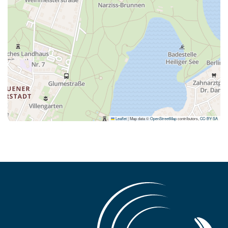
Leaflet
|
Map data ©
OpenStreetMap
contributors,
CC-BY-SA