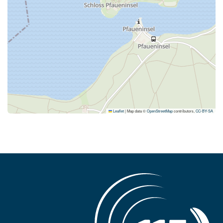
Leaflet
|
Map data ©
OpenStreetMap
contributors,
CC-BY-SA