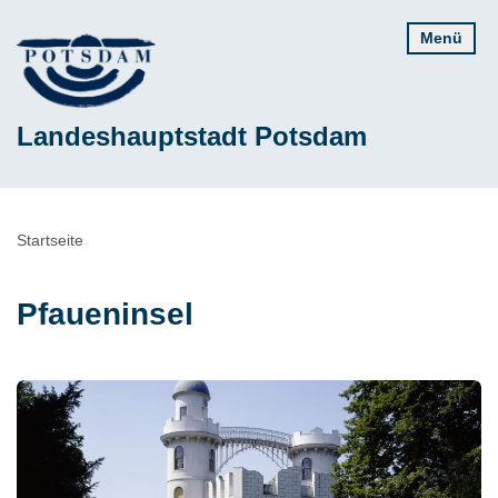
Direkt
Menü
zum
Inhalt
Landeshauptstadt Potsdam
Pfadnavigation
Startseite
Pfaueninsel