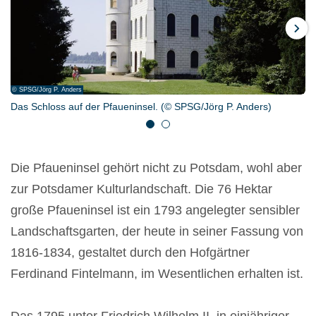
Weiter
© SPSG/Jörg P. Anders
© SPSG/Hans Bach
Das Schloss auf der Pfaueninsel. (© SPSG/Jörg P. Anders)
Luisentempel auf der Pfaueninsel (© SPSG/Hans Bach)
1
2
Die Pfaueninsel gehört nicht zu Potsdam, wohl aber
zur Potsdamer Kulturlandschaft. Die 76 Hektar
große Pfaueninsel ist ein 1793 angelegter sensibler
Landschaftsgarten, der heute in seiner Fassung von
1816-1834, gestaltet durch den Hofgärtner
Ferdinand Fintelmann, im Wesentlichen erhalten ist.