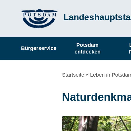
Direkt
Landeshauptsta
zum
Inhalt
Hauptnavigation
Potsdam
Bürgerservice
entdecken
Pfadnavigation
Startseite
Leben in Potsda
Naturdenkmal