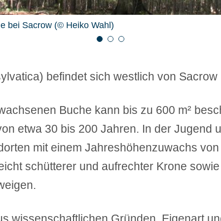
e bei Sacrow (© Heiko Wahl)
e bei Sacrow (© Heiko Wahl)
e bei Sacrow (© Heiko Wahl)
1
2
3
lvatica) befindet sich westlich von Sacrow
wachsenen Buche kann bis zu 600 m² bescha
r von etwa 30 bis 200 Jahren. In der Jugend 
andorten mit einem Jahreshöhenzuwachs von
eicht schütterer und aufrechter Krone sowie
weigen.
us wissenschaftlichen Gründen, Eigenart u