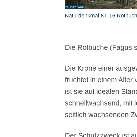
© Heiko Wahl
© Heiko Wahl
© Heiko Wahl
Naturdenkmal Nr. 16 Rotbuch
Naturdenkmal Nr. 16 Rotbuch
Naturdenkmal Nr. 16 Rotbuch
Die Rotbuche (Fagus sy
Die Krone einer ausge
fruchtet in einem Alte
ist sie auf idealen St
schnellwachsend, mit l
seitlich wachsenden Z
Der Schutzzweck ist a