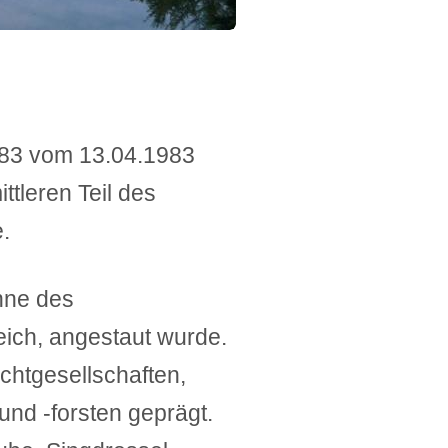
/83 vom 13.04.1983
ttleren Teil des
.
nne des
eich, angestaut wurde.
chtgesellschaften,
nd -forsten geprägt.