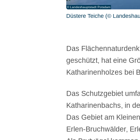
© Landeshauptstadt Potsdam
© Landeshauptstadt Potsdam
© Landeshauptstadt Potsdam
Düstere Teiche (© Landeshau
Düstere Teiche (© Landeshau
Düstere Teiche (© Landeshau
Das Flächennaturdenkm
geschützt, hat eine Grö
Katharinenholzes bei B
Das Schutzgebiet umfa
Katharinenbachs, in de
Das Gebiet am Kleinen
Erlen-Bruchwälder, Er