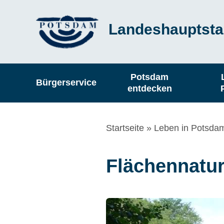
Direkt
Landeshauptsta
zum
Inhalt
Hauptnavigation
Potsdam
Bürgerservice
entdecken
Pfadnavigation
Startseite
Leben in Potsda
Flächennatur