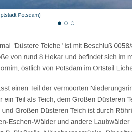
ptstadt Potsdam)
ptstadt Potsdam)
ptstadt Potsdam)
1
2
3
al "Düstere Teiche" ist mit Beschluß 0058
ße von rund 8 Hekar und befindet sich im mi
ornim, östlich von Potsdam im Ortsteil Eiche
sst einen Teil der vermoorten Niederungsri
r ein Teil als Teich, dem Großen Düsteren T
 und Großen Düsteren Teich ist durch Röhri
len-Eschen-Wälder und andere Laubwälder u