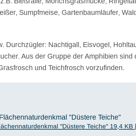
z.B. Bleßralle, Mönchsgrasmücke, Ringelta
eißer, Sumpfmeise, Gartenbaumläufer, Wal
 Durchzügler: Nachtigall, Eisvogel, Hohlta
ucher. Aus der Gruppe der Amphibien sind 
Grasfrosch und Teichfrosch vorzufinden.
Flächennaturdenkmal "Düstere Teiche"
lächennaturdenkmal "Düstere Teiche"
19,4 KB