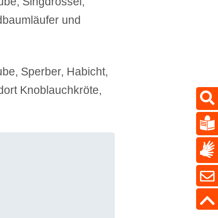
ube, Singdrossel,
dbaumläufer und
ube, Sperber, Habicht,
dort Knoblauchkröte,
|