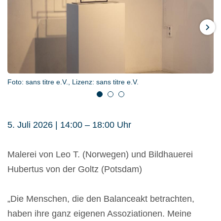
Weiter
Foto: sans titre e.V., Lizenz: sans titre e.V.
Foto: sans titre e.V., Lizenz: sans titre e.V.
Foto: sans titre e.V., Lizenz: sans titre e.V.
1
2
3
5. Juli 2026 | 14:00 – 18:00 Uhr
Malerei von Leo T. (Norwegen) und Bildhauerei
Hubertus von der Goltz (Potsdam)
„Die Menschen, die den Balanceakt betrachten,
haben ihre ganz eigenen Assoziationen. Meine