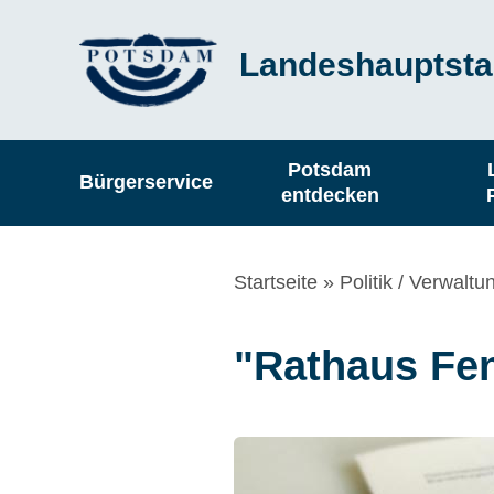
Direkt
Landeshauptsta
zum
Inhalt
Hauptnavigation
Potsdam
Bürgerservice
entdecken
Pfadnavigation
Startseite
Politik / Verwaltu
"Rathaus Fen