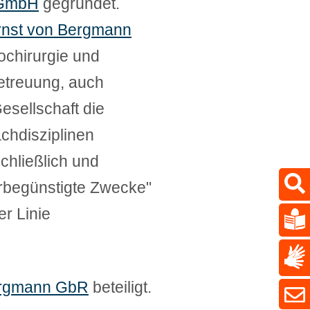
n GmbH
gegründet.
rnst von Bergmann
ochirurgie und
etreuung, auch
esellschaft die
chdisziplinen
chließlich und
erbegünstigte Zwecke"
er Linie
Bergmann GbR
beteiligt.