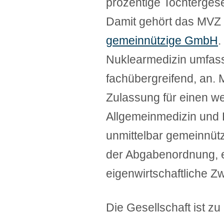
prozentige Tochtergese
Damit gehört das MV
gemeinnützige GmbH
.
Nuklearmedizin umfas
fachübergreifend, an. 
Zulassung für einen we
Allgemeinmedizin und 
unmittelbar gemeinnüt
der Abgabenordnung, es i
eigenwirtschaftliche Z
Die Gesellschaft ist z