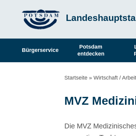
Direkt
Landeshauptsta
zum
Inhalt
Hauptnavigation
Potsdam
Bürgerservice
entdecken
Pfadnavigation
Startseite
Wirtschaft / Arbei
MVZ Medizin
Die MVZ Medizinische