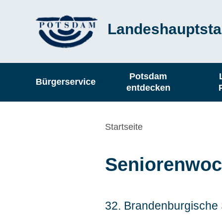
Direkt
Landeshauptsta
zum
Inhalt
Hauptnavigation
Potsdam
Bürgerservice
entdecken
Pfadnavigation
Startseite
Seniorenwoc
32. Brandenburgische