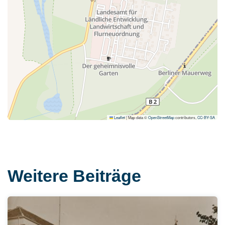
Leaflet
|
Map data ©
OpenStreetMap
contributors,
CC-BY-SA
Weitere Beiträge