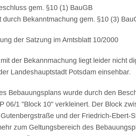
eschluss gem. §10 (1) BauGB
ft durch Bekanntmachung gem. §10 (3) Ba
ng der Satzung im Amtsblatt 10/2000
it der Bekannmachung liegt leider nicht digit
der Landeshauptstadt Potsdam einsehbar.
es Bebauungsplans wurde durch den Besch
06/1 "Block 10" verkleinert. Der Block zwis
 Gutenbergstraße und der Friedrich-Ebert-St
mehr zum Geltungsbereich des Bebauungsp