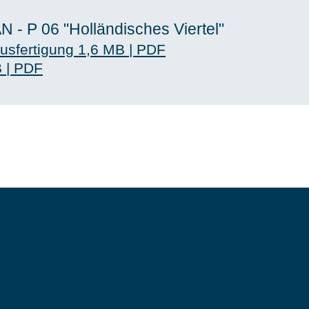
- P 06 "Holländisches Viertel"
usfertigung
1,6 MB
|
PDF
B
|
PDF