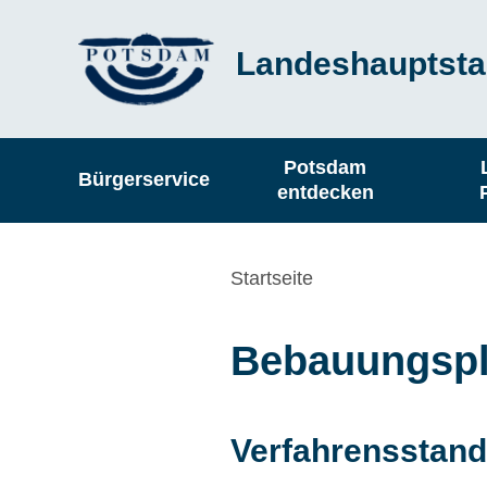
Direkt
Landeshauptsta
zum
Inhalt
Hauptnavigation
Potsdam
Bürgerservice
entdecken
Pfadnavigation
Startseite
Bebauungspla
Verfahrensstand