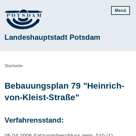
Direkt
Menü
zum
Inhalt
Landeshauptstadt Potsdam
Pfadnavigation
Startseite
Bebauungsplan 79 "Heinrich-
von-Kleist-Straße"
Verfahrensstand:
05.04.2006 Satzungsbeschluss gem. §10 (1)