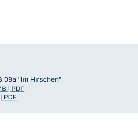
 09a "Im Hirschen"
MB
|
PDF
|
PDF