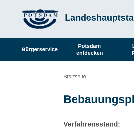
Direkt
Landeshauptsta
zum
Inhalt
Hauptnavigation
Potsdam
Bürgerservice
entdecken
Pfadnavigation
Startseite
Bebauungspl
Verfahrensstand: